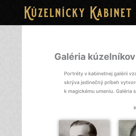
Preskočiť
na
obsah
Galéria kúzelníkov
Portréty v kabinetnej galérii
skrýva jedinečný príbeh vytvo
k magickému umeniu. Galéria sa
K