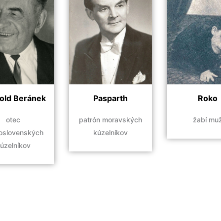
old Beránek
Pasparth
Roko
otec
patrón moravských
žabí mu
oslovenských
kúzelníkov
úzelníkov