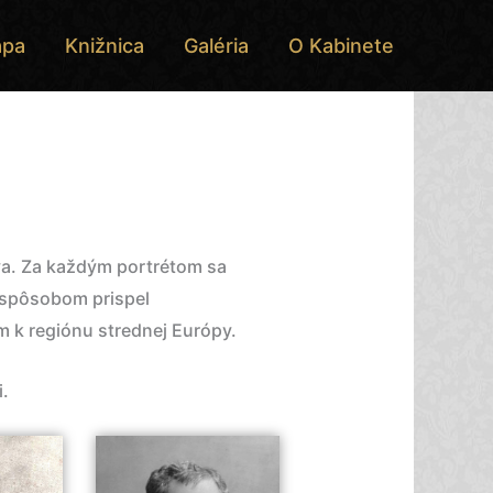
pa
Knižnica
Galéria
O Kabinete
va. Za každým portrétom sa
m spôsobom prispel
m k regiónu strednej Európy.
i.