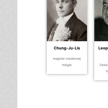
Chung-Ju-Lis
Leop
majster modernej
mágie
česk
k