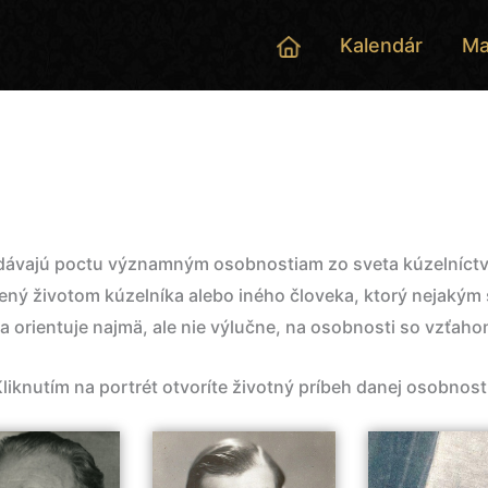
Kalendár
Ma
 vzdávajú poctu významným osobnostiam zo sveta kúzelníct
rený životom kúzelníka alebo iného človeka, ktorý nejaký
 orientuje najmä, ale nie výlučne, na osobnosti so vzťaho
liknutím na portrét otvoríte životný príbeh danej osobnost