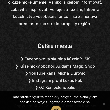
o kúzelnícke umenie. Vznikol s cieľom informovať,
zabaviť a inšpirovať. Venuje sa ilúziám, trikom a
kúzelníctvu všeobecne, pričom sa zameriava
prednostne na stredoeurópsky región.
Ďalšie miesta
❯ Facebooková skupina Kúzelníci SK
❯ Kúzelnícky obchod Addams Magic Shop
❯ YouTube kanál Michal Ďurovič
❯ Instagram profil Lukáš Pék
❯ OZ Kempelenopolis
Táto stránka využíva technicky nevyhnutné a analytické
cookies na svoje fungovanie a zlepšovanie sa.
Copyright © 2022-2026 Kúzelnícky Kabinet
OK