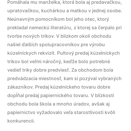
Pomáhala mu manželka, ktorá bola aj predavačkou,
upratovačkou, kuchárkou a matkou v jednej osobe.
Neúnavným pomocníkom bol jeho otec, ktorý
prekladal nemeckú literatúru, z ktorej sa čerpalo pri
tvorbe nových trikov. V blízkom okolí obchodu
našiel ďalších spolupracovníkov pre výrobu
kúzelníckych rekvizít. Pultový predaj kúzelníckych
trikov bol veľmi náročný, keďže bolo potrebné
vedieť triky dobre predviesť. Za obchodom bola
predvádzacia miestnosť, kam si pozýval vybraných
zákazníkov. Predaj kúzelníckeho tovaru dobre
dopĺňal predaj papiernického tovaru. V blízkosti
obchodu bola škola a mnoho úradov, avšak aj
papiernictvo vyžadovalo veľa starostlivosti kvôli
konkurencii.