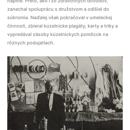
náplne. Preto, ako i zo zdravotných dôvodov,
zanechal spoluprácu s družstvom a odišiel do
súkromia. Naďalej však pokračoval v umeleckej
činnosti, zbieral kúzelnícke plagáty, karty a triky a
vypredával zásoby kúzelníckych pomôcok na
rôznych podujatiach.