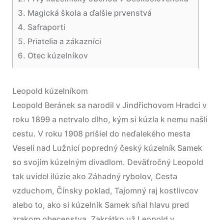
Magická škola a ďalšie prvenstvá
Safraporti
Priatelia a zákazníci
Otec kúzelníkov
Leopold kúzelníkom
Leopold Beránek sa narodil v Jindřichovom Hradci v
roku 1899 a netrvalo dlho, kým si kúzla k nemu našli
cestu. V roku 1908 prišiel do neďalekého mesta
Veselí nad Lužnicí popredný český kúzelník Samek
so svojím kúzelným divadlom. Deväťročný Leopold
tak uvidel ilúzie ako Záhadný rybolov, Cesta
vzduchom, Čínsky poklad, Tajomný raj kostlivcov
alebo to, ako si kúzelník Samek sňal hlavu pred
zrakom obecenstva. Zakrátko už Leopold v