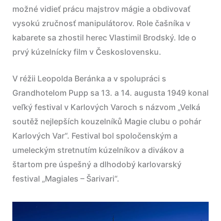
možné vidieť prácu majstrov mágie a obdivovať
vysokú zručnosť manipulátorov. Role čašníka v
kabarete sa zhostil herec Vlastimil Brodský. Ide o
prvý kúzelnícky film v Československu.
V réžii Leopolda Beránka a v spolupráci s
Grandhotelom Pupp sa 13. a 14. augusta 1949 konal
veľký festival v Karlových Varoch s názvom „Velká
soutěž nejlepších kouzelníků Magie clubu o pohár
Karlových Var“. Festival bol spoločenským a
umeleckým stretnutím kúzelníkov a divákov a
štartom pre úspešný a dlhodobý karlovarský
festival „Magiales – Šarivari“.