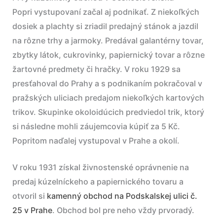
Popri vystupovaní začal aj podnikať. Z niekoľkých
dosiek a plachty si zriadil predajný stánok a jazdil
na rôzne trhy a jarmoky. Predával galantérny tovar,
zbytky látok, cukrovinky, papiernický tovar a rôzne
žartovné predmety či hračky. V roku 1929 sa
presťahoval do Prahy a s podnikaním pokračoval v
pražských uliciach predajom niekoľkých kartových
trikov. Skupinke okoloidúcich predviedol trik, ktorý
si následne mohli záujemcovia kúpiť za 5 Kč.
Popritom naďalej vystupoval v Prahe a okolí.
V roku 1931 získal živnostenské oprávnenie na
predaj kúzelníckeho a papiernického tovaru a
otvoril si
kamenný obchod na Podskalskej ulici č.
25 v Prahe
. Obchod bol pre neho vždy prvoradý.