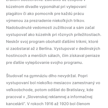
kúzelnom divadle vypomáhal pri vylepovaní
plagátov či ako pomocník pre každú prácu
výmenou za prezradenie niekoľkých trikov.
Nadobudnuté vedomosti zužitkoval a sám začal
vystupovať ako kúzelník pri rôznych príležitostiach.
Neskôr svoj program obohatil ďalšími trikmi, ktoré
si zaobstaral až z Berlína. Vystupoval v dedinských
hostincoch a menších sálach, čím získaval peniaze
pre ďalšie vylepšovanie svojho programu.
Študovať na gymnáziu dlho nevydržal. Popri
vystupovaní bol niekoľko mesiacov zamestnaný vo
veľkoobchode, potom odišiel do Bratislavy, kde
pracoval v „Slovenskej reklamnej a informačnej
kancelárii“. V rokoch 1916 až 1920 bol členom