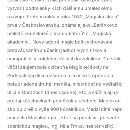
vytvoriť podmienky k ich ďalšiemu umeleckému
rozvoju. Preto vznikla v roku 1932 „Magická škola“,
prvá v Československu, známa aj ako „Beránkovo
učiliště kouzelníků a manipulátorů“ či „Magická
akademie“. Nový adepti mágie boli vychovávaní
predvádzaním a učením jednotlivých trikov a
manipulácií v kolektíve ďalších kúzelníkov. Pre stále
väčší záujem bola cvičebňa Magickej školy na
Podskalskej ulici rozšírená o javisko s oponou a
bola zriadená druhá, menšia, miestnosť na vedľajšej
ulici V Ohradách (dnes Ladova), ktorá slúžila aj na
predaj kúzelníckych pomôcok a učebníc. Magickou
školou prešlo vyše 900 kúzelníkov. Medzi nimi napr.
manželia Mazakiánovci, ktorí sa preslávili po svete
scénickou mágiou, Ing. Míla Trnka, neskôr veľký