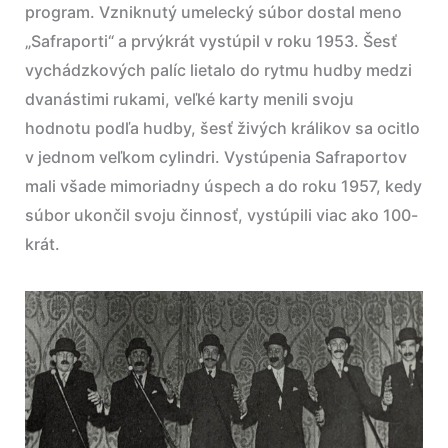
program. Vzniknutý umelecký súbor dostal meno
„Safraporti“ a prvýkrát vystúpil v roku 1953. Šesť
vychádzkových palíc lietalo do rytmu hudby medzi
dvanástimi rukami, veľké karty menili svoju
hodnotu podľa hudby, šesť živých králikov sa ocitlo
v jednom veľkom cylindri. Vystúpenia Safraportov
mali všade mimoriadny úspech a do roku 1957, kedy
súbor ukončil svoju činnosť, vystúpili viac ako 100-
krát.