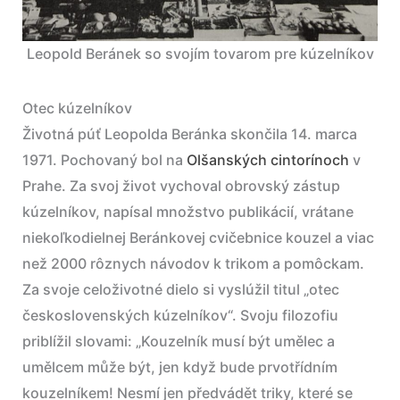
Leopold Beránek so svojím tovarom pre kúzelníkov
Otec kúzelníkov
Životná púť Leopolda Beránka skončila 14. marca
1971. Pochovaný bol na
Olšanských cintorínoch
v
Prahe. Za svoj život vychoval obrovský zástup
kúzelníkov, napísal množstvo publikácií, vrátane
niekoľkodielnej Beránkovej cvičebnice kouzel a viac
než 2000 rôznych návodov k trikom a pomôckam.
Za svoje celoživotné dielo si vyslúžil titul „otec
československých kúzelníkov“. Svoju filozofiu
priblížil slovami: „Kouzelník musí být umělec a
umělcem může být, jen když bude prvotřídním
kouzelníkem! Nesmí jen předvádět triky, které se