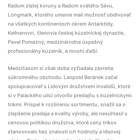
Radom zlatej koruny a Radom svätého Sávu,
Longmark, ktorého umenie mali možnosť obdivovať
na všetkých kontinentoch okrem Antarktídy,
Kellnerovci, členovia českej kúzelníckej dynastie,
Pavel Pomezný, medzinárodne úspešný
profesionálny kúzelník, a mnohí ďalší.
Medzičasom si však doba vyžiadala zavretie
súkromného obchodu. Leopold Beránek začal
spolupracovať s Lidovým družstvem invalidů, ktoré
si v Palackého ulici otvorilo predajňu s kúzelníckymi
trikmi. Prispel k rozšíreniu sortimentu, snažil sa o
zlepšenie predaja a kvality výroby, ale nesúhlasil s
cenovou politikou družstva, ktoré ceny trikov
stanovovalo bez znalosti ich hodnoty a ideovej