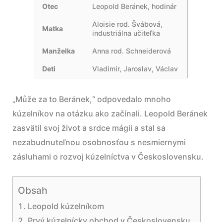
Otec
Leopold Beránek, hodinár
Aloisie rod. Švábová,
Matka
industriálna učiteľka
Manželka
Anna rod. Schneiderová
Deti
Vladimír, Jaroslav, Václav
„Může za to Beránek,“ odpovedalo mnoho
kúzelníkov na otázku ako začínali. Leopold Beránek
zasvätil svoj život a srdce mágii a stal sa
nezabudnuteľnou osobnosťou s nesmiernymi
zásluhami o rozvoj kúzelníctva v Československu.
Obsah
Leopold kúzelníkom
Prvý kúzelnícky obchod v Československu