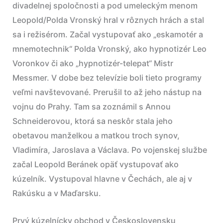
divadelnej spoločnosti a pod umeleckým menom
Leopold/Polda Vronský hral v rôznych hrách a stal
sa i režisérom. Začal vystupovať ako „eskamotér a
mnemotechnik“ Polda Vronský, ako hypnotizér Leo
Voronkov či ako „hypnotizér-telepat“ Mistr
Messmer. V dobe bez televízie boli tieto programy
veľmi navštevované. Prerušil to až jeho nástup na
vojnu do Prahy. Tam sa zoznámil s Annou
Schneiderovou, ktorá sa neskôr stala jeho
obetavou manželkou a matkou troch synov,
Vladimíra, Jaroslava a Václava. Po vojenskej službe
začal Leopold Beránek opäť vystupovať ako
kúzelník. Vystupoval hlavne v Čechách, ale aj v
Rakúsku a v Maďarsku.
Prvý kúzelnícky obchod v Československu