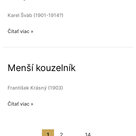
Karel Šváb (1901-1914?)
Malý
Čítať viac »
kouzelník
Menší kouzelník
František Krásný (1903)
Menší
Čítať viac »
kouzelník
1
2
…
14