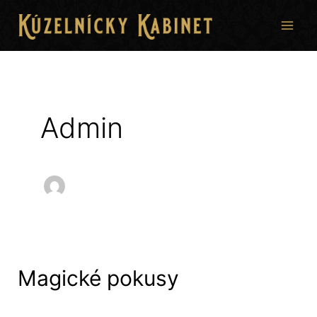
Preskočiť
na
obsah
Admin
Magické pokusy