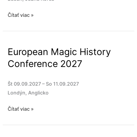
World
Čítať viac »
Championship
of
Magic
European Magic History
FISM
2028
Conference 2027
Št 09.09.2027 – So 11.09.2027
Londýn, Anglicko
European
Čítať viac »
Magic
History
Conference