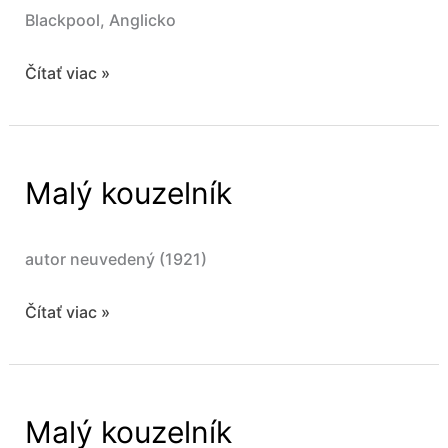
Blackpool, Anglicko
Blackpool
Čítať viac »
Magic
Convention
2027
Malý kouzelník
autor neuvedený (1921)
Malý
Čítať viac »
kouzelník
Malý kouzelník