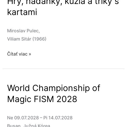
Hry, hádanky, kúzla a triky s
kartami
Miroslav Pulec,
Viliam Sitár (1966)
Hry,
Čítať viac »
hádanky,
kúzla
a
World Championship of
triky
s
Magic FISM 2028
kartami
Ne 09.07.2028 – Pi 14.07.2028
Busan, Južná Kórea