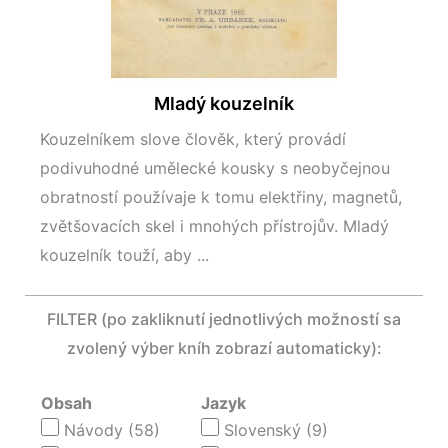
Mladý kouzelník
Kouzelníkem slove člověk, který provádí
podivuhodné umělecké kousky s neobyčejnou
obratností používaje k tomu elektřiny, magnetů,
zvětšovacích skel i mnohých přístrojův. Mladý
kouzelník touží, aby ...
FILTER (po zakliknutí jednotlivých možností sa
zvolený výber kníh zobrazí automaticky):
Obsah
Jazyk
Návody
(58)
Slovenský
(9)