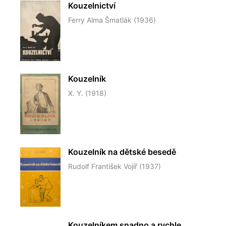
Kouzelnictví
Ferry Alma Šmatlák (1936)
Kouzelník
X. Y. (1918)
Kouzelník na dětské besedě
Rudolf František Vojíř (1937)
Kouzelníkem snadno a rychle