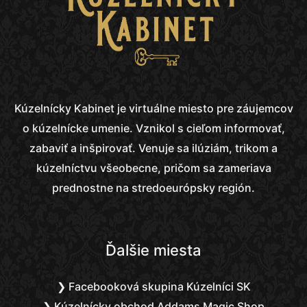
Kúzelnícky Kabinet
je virtuálne miesto pre záujemcov
o kúzelnícke umenie. Vznikol s cieľom informovať,
zabaviť a inšpirovať. Venuje sa ilúziám, trikom a
kúzelníctvu všeobecne, pričom sa zameriava
prednostne na stredoeurópsky región.
Ďalšie miesta
❯ Facebooková skupina Kúzelníci SK
❯ Kúzelnícky obchod Addams Magic Shop