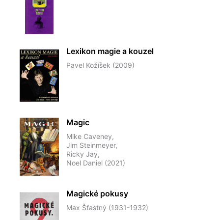
Lexikon magie a kouzel
Pavel Kožíšek (2009)
Magic
Mike Caveney,
Jim Steinmeyer,
Ricky Jay,
Noel Daniel (2021)
Magické pokusy
Max Šťastný (1931-1932)