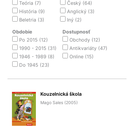
Teória
(7)
Český
(64)
História
(9)
Anglický
(3)
Beletria
(3)
Iný
(2)
Obdobie
Dostupnosť
Po 2015
(12)
Obchody
(12)
1990 - 2015
(31)
Antikvariáty
(47)
1946 - 1989
(8)
Online
(15)
Do 1945
(23)
Kouzelnická škola
Mago Sales (2005)