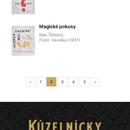
Magické pokusy
Max Šťastný,
Frant. Havelka (1931)
‹
1
2
3
4
5
›