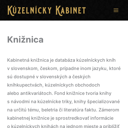
Preskočiť
na
obsah
Knižnica
Kabinetná knižnica je databáza kúzelníckych kníh
v slovenskom, českom, prípadne inom jazyku, ktoré
sú dostupné v slovenských a českých
kníhkupectvách, kúzelníckych obchodoch
alebo antikvariátoch. Fond knižnice tvoria knihy
s návodmi na kúzelnícke triky, knihy špecializované
na určitú tému, beletria či literatúra faktu. Zámerom
kabinetnej knižnice je sprostredkovať informácie
o kúzelníckych knihách na jednom mieste a priblížiť